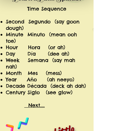
Time Sequence
Second Segundo (say goon
dough)
Minute Minuto (mean ooh
toe)
Hour Hora (or ah)
Day Día (dee ah)
Week Semana (say mah
nah)
Month Mes (mess)
Year Año (ah neeyo)
Decade Década (deck ah dah)
Century Siglo (see glow)
Next....